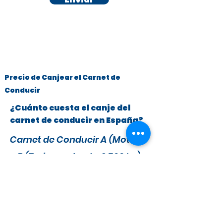
Precio de Canjear el Carnet de
Conducir
¿Cuánto cuesta el canje del
carnet de conducir en España?
Carnet de Conducir A (Motos)
y B (Turismos hasta 3.500 kg)
x
295 €
279 €
IVA y Tasas DGT incluidas