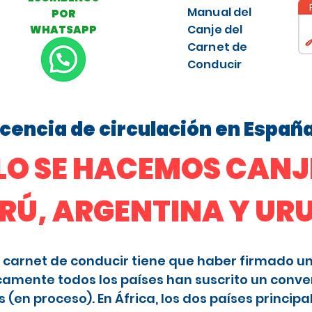
Manual del
POR
Canje del
WHATSAPP
Carnet de
Conducir
licencia de circulación en Españ
O SE HACEMOS CANJE
ERÚ, ARGENTINA Y U
 el carnet de conducir tiene que haber firmado u
camente todos los países han suscrito un conve
en proceso). En África, los dos países principa