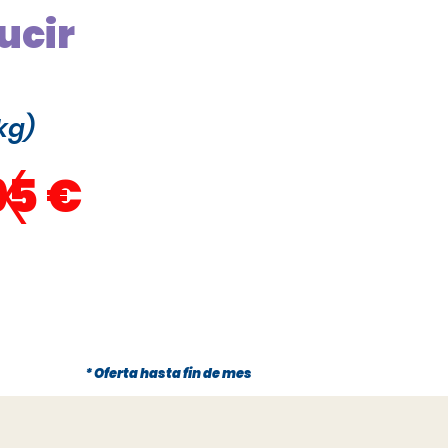
ucir
kg)
x
95 €
* Oferta hasta fin de mes