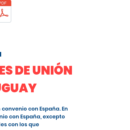
a
S DE UNIÓN
RUGUAY
n convenio con España. En
nio con España, excepto
les con los que