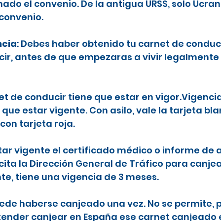
ado el convenio. De la antigua URSS, solo Ucran
 convenio.
ncia
: Debes haber obtenido tu carnet de conduc
ecir, antes de que empezaras a vivir legalmente
net de conducir tiene que estar en vigor.Vigenci
 que estar vigente. Con asilo, vale la tarjeta b
con tarjeta roja.
tar vigente el certificado médico o informe de a
icita la Dirección General de Tráfico para canje
nte, tiene una vigencia de 3 meses.
puede haberse canjeado una vez. No se permite, p
etender canjear en España ese carnet canjeado 