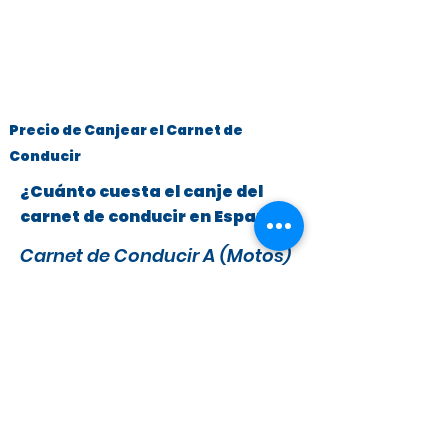
Precio de Canjear el Carnet de
Conducir
¿Cuánto cuesta el canje del
carnet de conducir en España?
Carnet de Conducir A (Motos)
y B (Turismos hasta 3.500 kg)
x
295 €
279 €
IVA y Tasas DGT incluidas