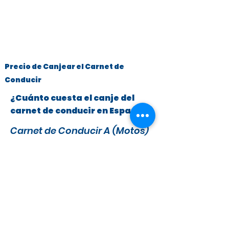
Precio de Canjear el Carnet de
Conducir
¿Cuánto cuesta el canje del
carnet de conducir en España?
Carnet de Conducir A (Motos)
y B (Turismos hasta 3.500 kg)
x
295 €
279 €
IVA y Tasas DGT incluidas