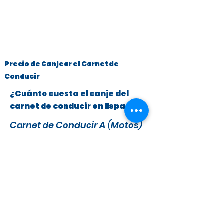
Precio de Canjear el Carnet de
Conducir
¿Cuánto cuesta el canje del
carnet de conducir en España?
Carnet de Conducir A (Motos)
y B (Turismos hasta 3.500 kg)
x
295 €
279 €
IVA y Tasas DGT incluidas