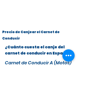
Precio de Canjear el Carnet de
Conducir
¿Cuánto cuesta el canje del
carnet de conducir en España?
Carnet de Conducir A (Motos)
y B (Turismos hasta 3.500 kg)
x
295 €
279 €
IVA y Tasas DGT incluidas