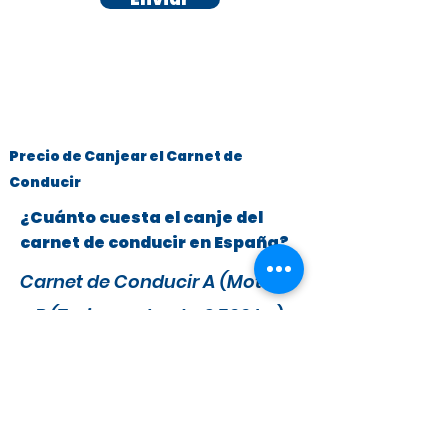
Precio de Canjear el Carnet de
Conducir
¿Cuánto cuesta el canje del
carnet de conducir en España?
Carnet de Conducir A (Motos)
y B (Turismos hasta 3.500 kg)
x
295 €
279 €
IVA y Tasas DGT incluidas