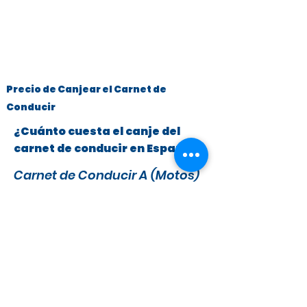
Precio de Canjear el Carnet de
Conducir
¿Cuánto cuesta el canje del
carnet de conducir en España?
Carnet de Conducir A (Motos)
y B (Turismos hasta 3.500 kg)
x
295 €
279 €
IVA y Tasas DGT incluidas