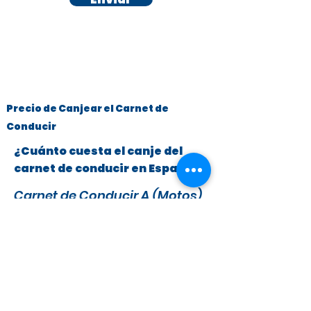
Precio de Canjear el Carnet de
Conducir
¿Cuánto cuesta el canje del
carnet de conducir en España?
Carnet de Conducir A (Motos)
y B (Turismos hasta 3.500 kg)
x
295 €
279 €
IVA y Tasas DGT incluidas