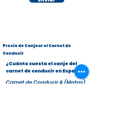
Precio de Canjear el Carnet de
Conducir
¿Cuánto cuesta el canje del
carnet de conducir en España?
Carnet de Conducir A (Motos)
y B (Turismos hasta 3.500 kg)
x
295 €
279 €
IVA y Tasas DGT incluidas