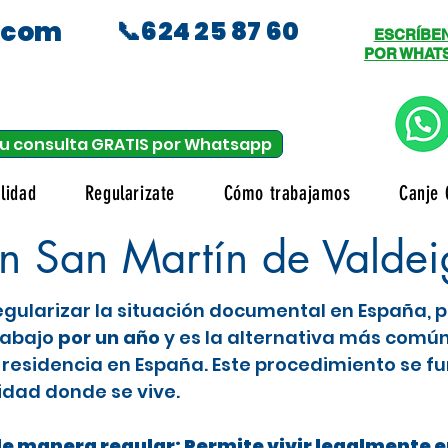
.com
📞624 25 87 60
ESCRÍBE
POR WHAT
u consulta GRATIS por Whatsapp
lidad
Regularizate
Cómo trabajamos
Canje 
n San Martín de Valdei
 regularizar la situación documental en España,
trabajo
por un año
y es la alternativa más comú
residencia en España. Este procedimiento se fu
idad donde se vive.
de manera regular: Permite vivir legalmente en