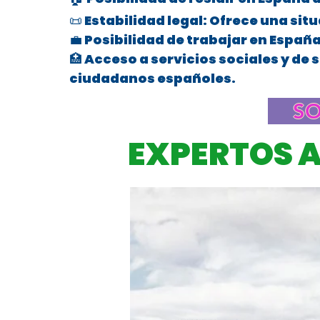
📜 Estabilidad legal: Ofrece una sit
💼 Posibilidad de trabajar en Españ
🏥 Acceso a servicios sociales y de 
ciudadanos españoles.
Abogado de Extranjería en San Ma
SO
EXPERTOS 
Derecho de Extranjería en San Mar