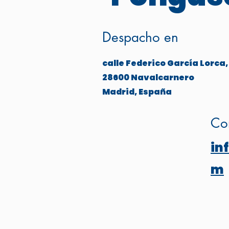
Despacho en
calle Federico García Lorca,
28600 Navalcarnero
Madrid, España
Cor
in
m