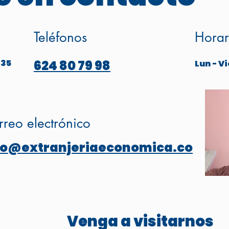
Teléfonos
Horar
 35
624 80 79 98
Lun - Vi
reo electrónico
fo@extranjeriaeconomica.co
Venga a visitarnos