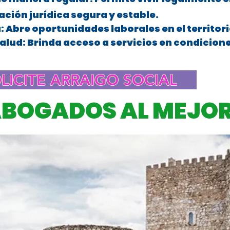
uación jurídica segura y estable.
a: Abre oportunidades laborales en el territor
salud: Brinda acceso a servicios en condiciones
rtín de Valdeiglesias
LICITE ARRAIGO SOCIAL
ABOGADOS AL MEJOR
tín de Valdeiglesias