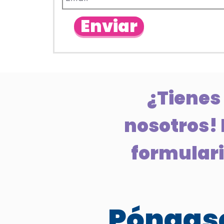
Enviar
¿Tienes
nosotros! 
formulario
Póngase