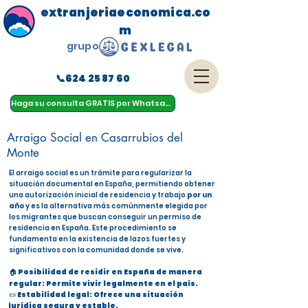
extranjeriaeconomica.co
m
grupo
📞624 25 87 60
menu
Haga su consulta GRATIS por Whatsapp
Arraigo Social en Casarrubios del
Monte
El arraigo social es un trámite para regularizar la
situación documental en España, permitiendo obtener
una autorización inicial de residencia y trabajo
por un
año
y es la alternativa más comúnmente elegida por
los migrantes que buscan conseguir un permiso de
residencia en España. Este procedimiento se
fundamenta en la existencia de lazos fuertes y
significativos con la comunidad donde se vive.
🏠 Posibilidad de residir en España de manera
regular: Permite vivir legalmente en el país.
📜 Estabilidad legal: Ofrece una situación
jurídica segura y estable.