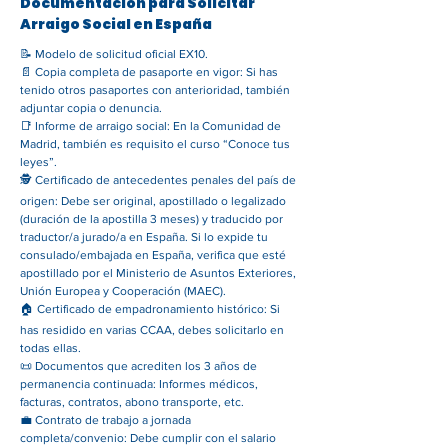
Documentación para Solicitar
Arraigo Social en España
📝 Modelo de solicitud oficial EX10.
📄 Copia completa de pasaporte en vigor: Si has
tenido otros pasaportes con anterioridad, también
adjuntar copia o denuncia.
📑 Informe de arraigo social: En la Comunidad de
Madrid, también es requisito el curso “Conoce tus
leyes”.
🕵️ Certificado de antecedentes penales del país de
origen: Debe ser original, apostillado o legalizado
(duración de la apostilla 3 meses) y traducido por
traductor/a jurado/a en España. Si lo expide tu
consulado/embajada en España, verifica que esté
apostillado por el Ministerio de Asuntos Exteriores,
Unión Europea y Cooperación (MAEC).
🏠 Certificado de empadronamiento histórico: Si
has residido en varias CCAA, debes solicitarlo en
todas ellas.
📜 Documentos que acrediten los 3 años de
permanencia continuada: Informes médicos,
facturas, contratos, abono transporte, etc.
💼 Contrato de trabajo a jornada
completa/convenio: Debe cumplir con el salario