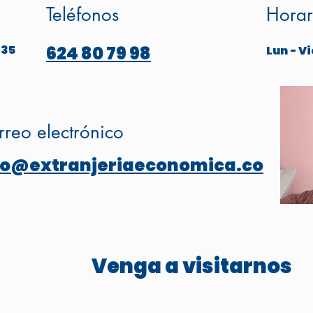
Teléfonos
Horar
 35
624 80 79 98
Lun - Vi
reo electrónico
fo@extranjeriaeconomica.co
Venga a visitarnos