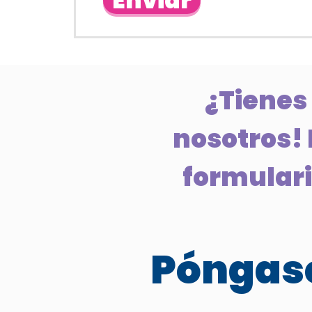
Enviar
¿Tienes
nosotros! 
formulario
Póngase