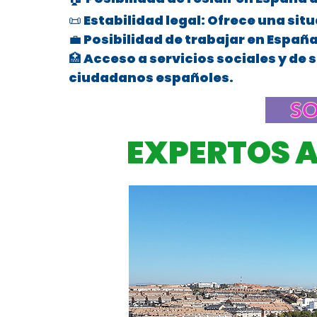
📜 Estabilidad legal: Ofrece una sit
💼 Posibilidad de trabajar en Españ
🏥 Acceso a servicios sociales y de 
ciudadanos españoles.
Abogado de Extranjería en Arroy
SO
EXPERTOS 
Derecho de Extranjería en Arroyom