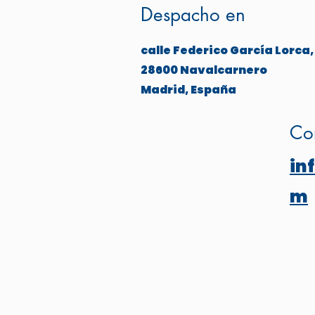
Despacho en
calle Federico García Lorca,
28600 Navalcarnero
Madrid, España
Cor
in
m