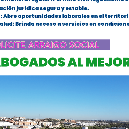
uación jurídica segura y estable.
a: Abre oportunidades laborales en el territor
salud: Brinda acceso a servicios en condiciones
omolinos
LICITE ARRAIGO SOCIAL
ABOGADOS AL MEJOR
olinos