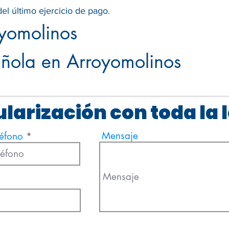
el último ejercicio de pago.
oyomolinos
ñola en Arroyomolinos
larización con toda la 
Mensaje
léfono