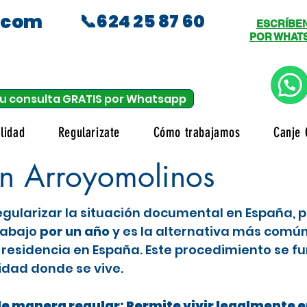
.com
📞624 25 87 60
ESCRÍBE
POR WHAT
u consulta GRATIS por Whatsapp
lidad
Regularizate
Cómo trabajamos
Canje 
en Arroyomolinos
 regularizar la situación documental en España,
trabajo
por un año
y es la alternativa más comú
residencia en España. Este procedimiento se fu
idad donde se vive.
de manera regular: Permite vivir legalmente en