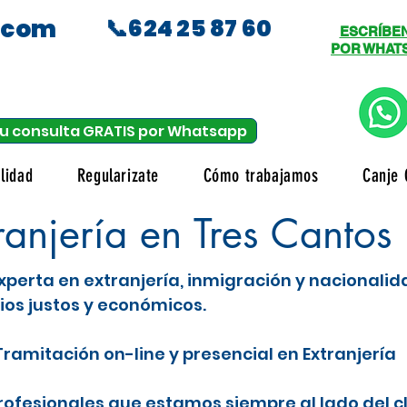
.com
📞624 25 87 60
ESCRÍBE
POR WHAT
u consulta GRATIS por Whatsapp
lidad
Regularizate
Cómo trabajamos
Canje 
anjería en Tres Cantos
xperta en extranjería, inmigración y nacionali
ios justos y económicos.
ramitación on-line y presencial en Extranjería
fesionales que estamos siempre al lado del c