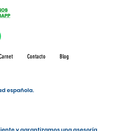
NOS
SAPP
Carnet
Contacto
Blog
dad española.
liente y garantizamos una asesoría