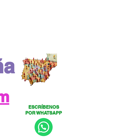
ña
om
ESCRÍBENOS
POR WHATSAPP