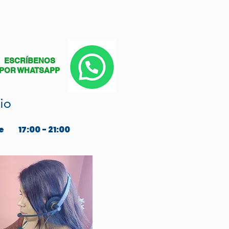
ESCRÍBENOS
POR WHATSAPP
io
e
17:00 - 21:00