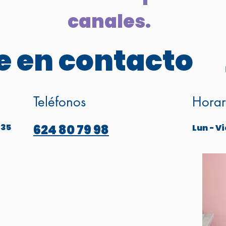
canales.
 en contacto
Teléfonos
Horar
 35
624 80 79 98
Lun - Vi