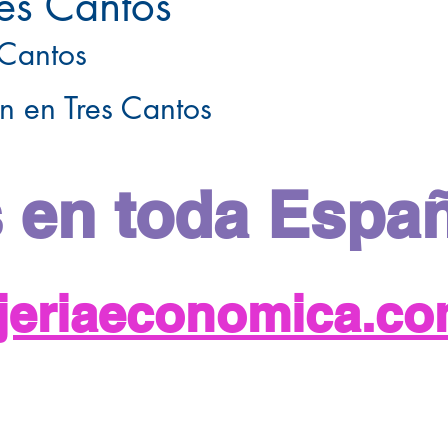
res Cantos
 Cantos
n en Tres Cantos
 en toda Espa
njeriaeconomica.c