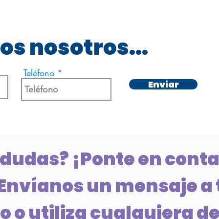
os nosotros...
Teléfono
Enviar
 dudas? ¡Ponte en conta
Envíanos un mensaje a 
 o utiliza cualquiera de