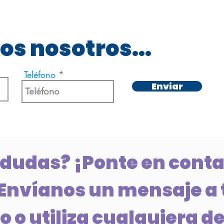
os nosotros...
Teléfono
Enviar
 dudas? ¡Ponte en conta
Envíanos un mensaje a 
 o utiliza cualquiera de