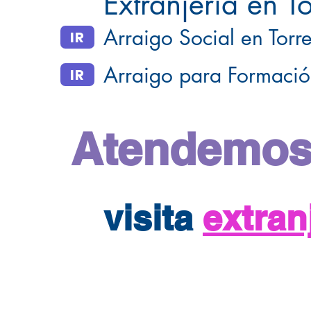
Extranjería en To
Arraigo Social en Torre
IR
Arraigo para Formación
IR
Atendemos
visita
extra