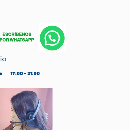
ESCRÍBENOS
POR WHATSAPP
io
e
17:00 - 21:00