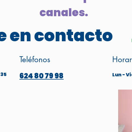
canales.
 en contacto
Teléfonos
Horar
 35
624 80 79 98
Lun - Vi