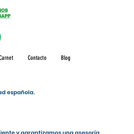
NOS
SAPP
Carnet
Contacto
Blog
dad española.
liente y garantizamos una asesoría