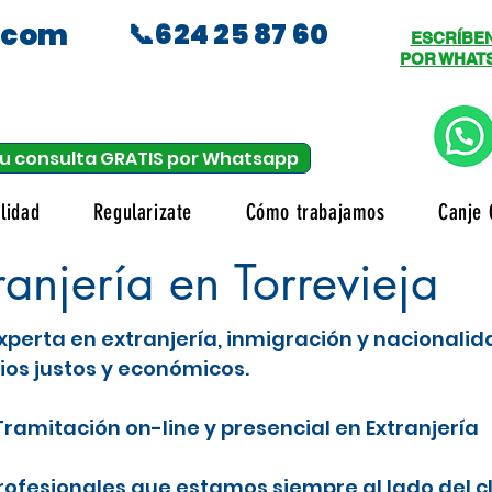
.com
📞624 25 87 60
ESCRÍBE
POR WHAT
u consulta GRATIS por Whatsapp
lidad
Regularizate
Cómo trabajamos
Canje 
njería en Torrevieja
xperta en extranjería, inmigración y nacionali
ios justos y económicos.
ramitación on-line y presencial en Extranjería
fesionales que estamos siempre al lado del c