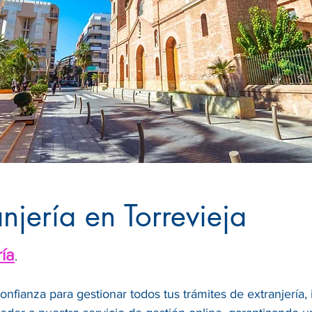
njería en Torrevieja
ría
.
confianza para gestionar todos tus trámites de extranjería