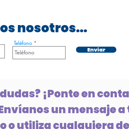
os nosotros...
Teléfono
Enviar
 dudas? ¡Ponte en conta
Envíanos un mensaje a 
 o utiliza cualquiera de