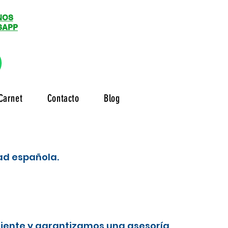
NOS
SAPP
Carnet
Contacto
Blog
dad española.
liente y garantizamos una asesoría