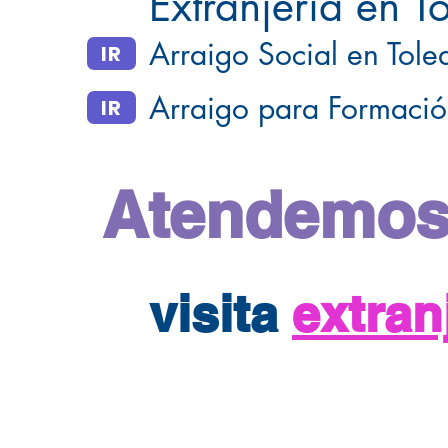
Extranjería en T
Arraigo Social en Tole
IR
Arraigo para Formació
IR
Atendemos
visita
extra