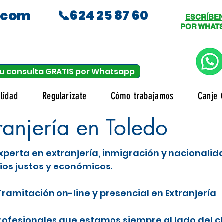
.com
📞624 25 87 60
ESCRÍBE
POR WHAT
u consulta GRATIS por Whatsapp
lidad
Regularizate
Cómo trabajamos
Canje 
anjería en Toledo
xperta en extranjería, inmigración y nacionali
ios justos y económicos.
ramitación on-line y presencial en Extranjería
fesionales que estamos siempre al lado del c