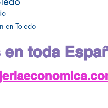
oledo
do
n en Toledo
 en toda Espa
njeriaeconomica.c