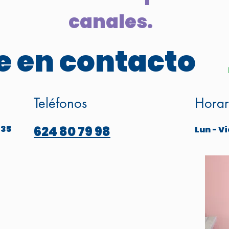
canales.
 en contacto
Teléfonos
Horar
 35
624 80 79 98
Lun - Vi