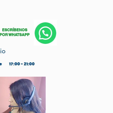
ESCRÍBENOS
POR WHATSAPP
io
e
17:00 - 21:00