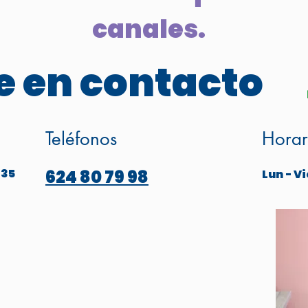
canales.
 en contacto
Teléfonos
Horar
 35
624 80 79 98
Lun - Vi