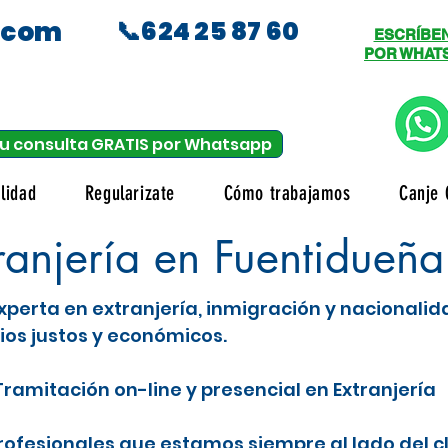
.com
📞624 25 87 60
ESCRÍBE
POR WHAT
u consulta GRATIS por Whatsapp
lidad
Regularizate
Cómo trabajamos
Canje 
anjería en Fuentidueña
xperta en extranjería, inmigración y nacionali
ios justos y económicos.
ramitación on-line y presencial en Extranjería
fesionales que estamos siempre al lado del c