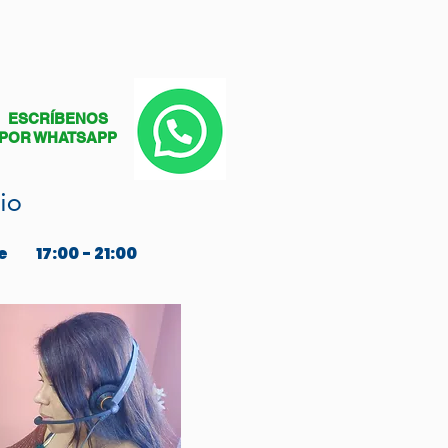
ESCRÍBENOS
POR WHATSAPP
io
e
17:00 - 21:00