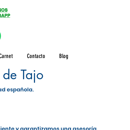
NOS
SAPP
Carnet
Contacto
Blog
 de Tajo
dad española.
liente y garantizamos una asesoría