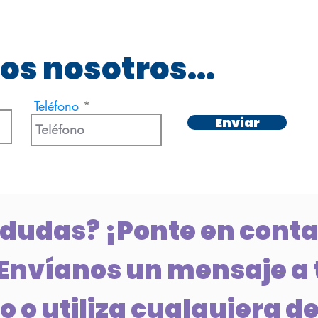
os nosotros...
Teléfono
Enviar
 dudas? ¡Ponte en conta
Envíanos un mensaje a 
 o utiliza cualquiera de