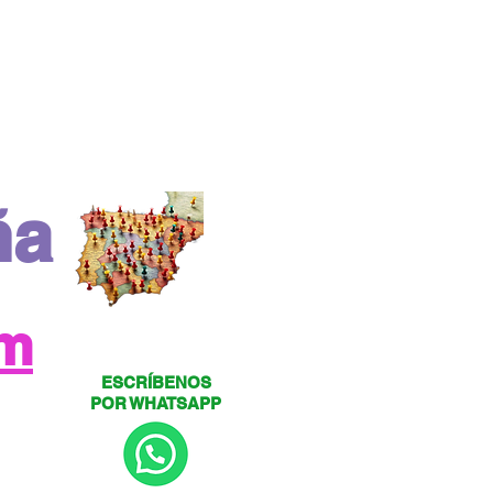
ña
om
ESCRÍBENOS
POR WHATSAPP