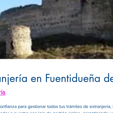
anjería en Fuentidueña d
ría
.
confianza para gestionar todos tus trámites de extranjería