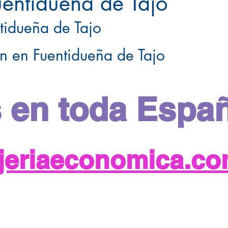
uentidueña de Tajo
tidueña de Tajo
n en Fuentidueña de Tajo
 en toda Espa
njeriaeconomica.c