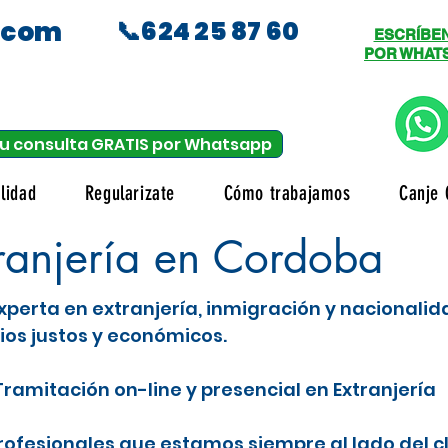
.com
📞624 25 87 60
ESCRÍBE
POR WHAT
u consulta GRATIS por Whatsapp
lidad
Regularizate
Cómo trabajamos
Canje 
anjería en Cordoba
xperta en extranjería, inmigración y nacionali
ios justos y económicos.
ramitación on-line y presencial en Extranjería
fesionales que estamos siempre al lado del c