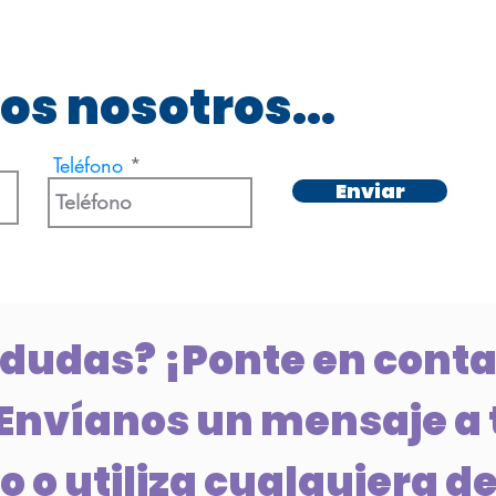
os nosotros...
Teléfono
Enviar
 dudas? ¡Ponte en conta
Envíanos un mensaje a 
 o utiliza cualquiera de