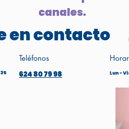
canales.
 en contacto
Teléfonos
Horar
 35
624 80 79 98
Lun - Vi