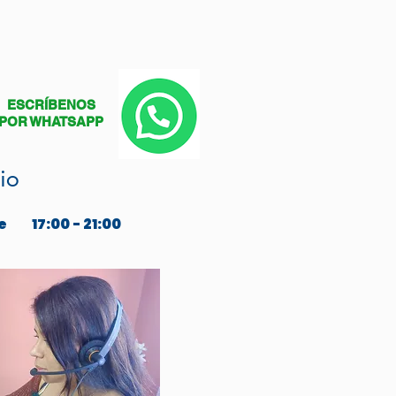
ESCRÍBENOS
POR WHATSAPP
io
e
17:00 - 21:00