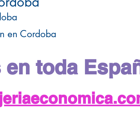
Cordoba
doba
ón en Cordoba
 en toda Espa
njeriaeconomica.c