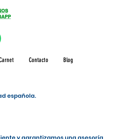
NOS
SAPP
Carnet
Contacto
Blog
dad española.
liente y garantizamos una asesoría