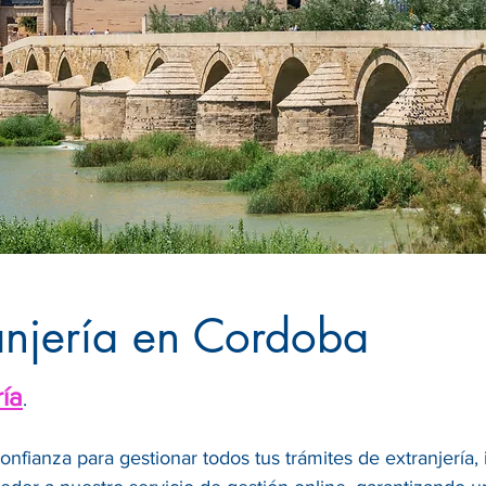
anjería en Cordoba
ría
.
confianza para gestionar todos tus trámites de extranjería