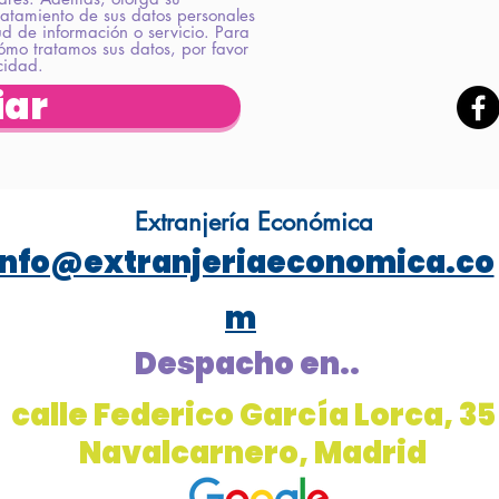
ratamiento de sus datos personales
tud de información o servicio. Para
ómo tratamos sus datos, por favor
acidad.
iar
Extranjería Económica
info@extranjeriaeconomica.co
m
Despacho en..
calle Federico García Lorca, 35
Navalcarnero, Madrid