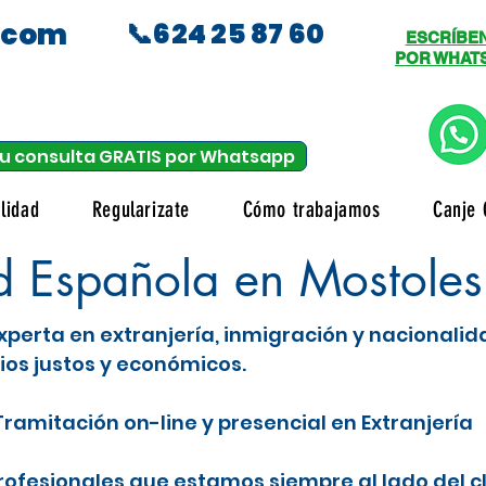
.com
📞624 25 87 60
ESCRÍBE
POR WHAT
u consulta GRATIS por Whatsapp
lidad
Regularizate
Cómo trabajamos
Canje 
d Española en Mostoles
xperta en extranjería, inmigración y nacionali
ios justos y económicos.
ramitación on-line y presencial en Extranjería
fesionales que estamos siempre al lado del c