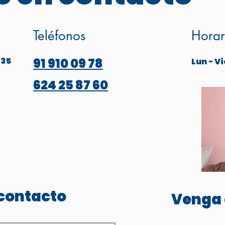
Teléfonos
Horar
 35
91 910 09 78
Lun - Vi
624 25 87 60
contacto
Venga 