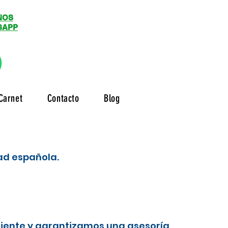
NOS
SAPP
Carnet
Contacto
Blog
dad española.
liente y garantizamos una asesoría