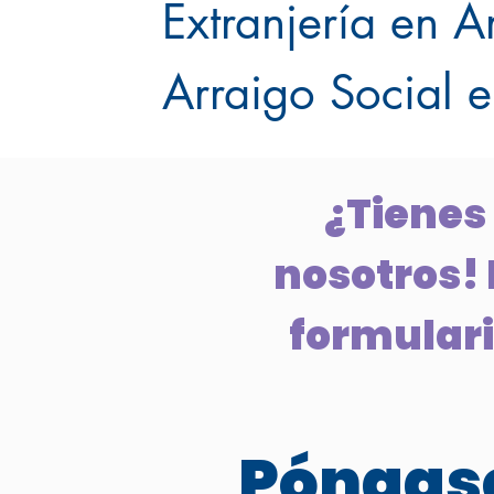
Extranjería en 
Arraigo Social 
¿Tienes
nosotros! 
formulario
Póngase