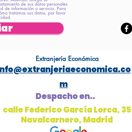
ratamiento de sus datos personales
tud de información o servicio. Para
ómo tratamos sus datos, por favor
acidad.
iar
Extranjería Económica
info@extranjeriaeconomica.co
m
Despacho en..
calle Federico García Lorca, 35
Navalcarnero, Madrid