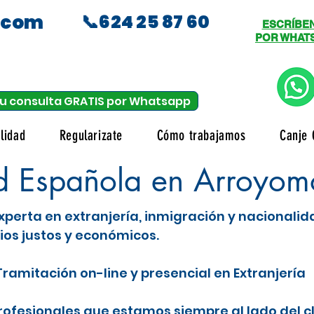
.com
📞624 25 87 60
ESCRÍBE
POR WHAT
u consulta GRATIS por Whatsapp
lidad
Regularizate
Cómo trabajamos
Canje 
d Española en Arroyom
xperta en extranjería, inmigración y nacionali
ios justos y económicos.
ramitación on-line y presencial en Extranjería
fesionales que estamos siempre al lado del c