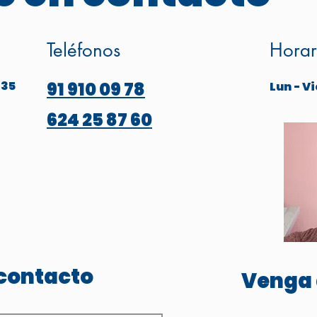
Teléfonos
Horar
 35
91 910 09 78
Lun - Vi
624 25 87 60
contacto
Venga 