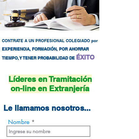
CONTRATE A UN PROFESIONAL COLEGIADO por
EXPERIENCIA, FORMACIÓN, POR AHORRAR
ÉXITO
TIEMPO, Y TENER PROBABILIDAD DE
Líderes en Tramitación
aunque también puede venir a
visitarnos a nuestro Despacho
on-line en Extranjería
Le llamamos nosotros...
Nombre