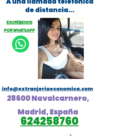
A una llamada telefónica
de distancia...
ESCRÍBENOS
POR WHATSAPP
info@extranjeriaeconomica.com
28600 Navalcarnero,
Madrid, España
624258760