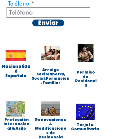
Teléfono
Enviar
Nacionalida
Arraigo
d
Permiso
Sociolaboral,
Española
de
Social,Formación
Residenci
, Familiar
a
Protección
Renovaciones
Internacion
&
Tarjeta
al & Asilo
Modificacione
Comunitaria
s de
Residencia